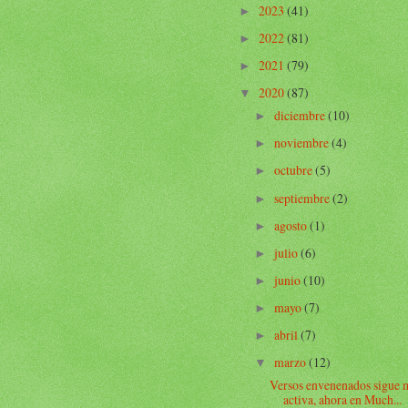
2023
(41)
►
2022
(81)
►
2021
(79)
►
2020
(87)
▼
diciembre
(10)
►
noviembre
(4)
►
octubre
(5)
►
septiembre
(2)
►
agosto
(1)
►
julio
(6)
►
junio
(10)
►
mayo
(7)
►
abril
(7)
►
marzo
(12)
▼
Versos envenenados sigue
activa, ahora en Much...