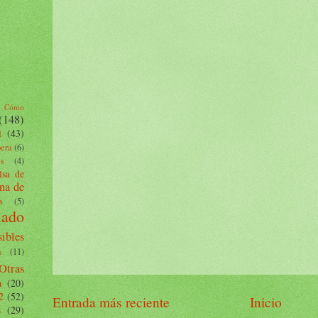
Cómo
(148)
l
(43)
pera
(6)
es
(4)
lsa de
na de
s
(5)
lado
ibles
a
(11)
Otras
a
(20)
2
(52)
Entrada más reciente
Inicio
4
(29)