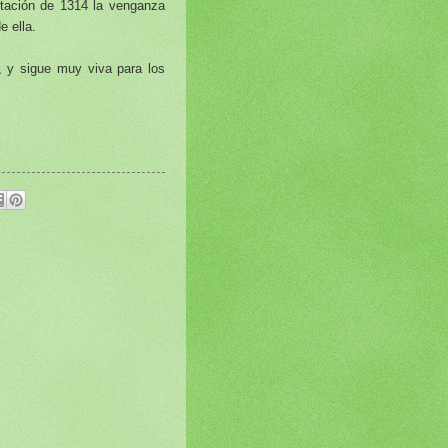
ntación de 1314 la venganza
e ella.
, y sigue muy viva para los