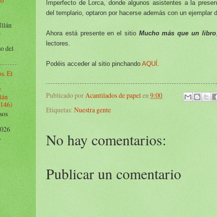
co
Imperfecto de Lorca, donde algunos asistentes a la prese
del templario, optaron por hacerse además con un ejemplar d
Illán
o
Ahora está presente en el sitio
Mucho más que un libro
lectores.
o del
Podéis acceder al sitio pinchando
AQUÍ
.
s. El
e
Publicado por
Acantilados de papel
en
9:00
lán
1146)
Etiquetas:
Nuestra gente
sos
 2026
No hay comentarios:
.
Publicar un comentario