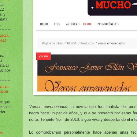
ua
022
s, y
hasta
...
encia,
ndez
º
ez
La
sía es
que nos
en en
on su
r que
 puede
Versos envenenados
, la novela que fue finalista del pre
vier
negra hace un par de años, y que se presentó por estas fec
l
norte, Tenerife Noir, de 2018, sigue viva y despertando el int
so
Lo comprobamos personalmente hace apenas unas fecha