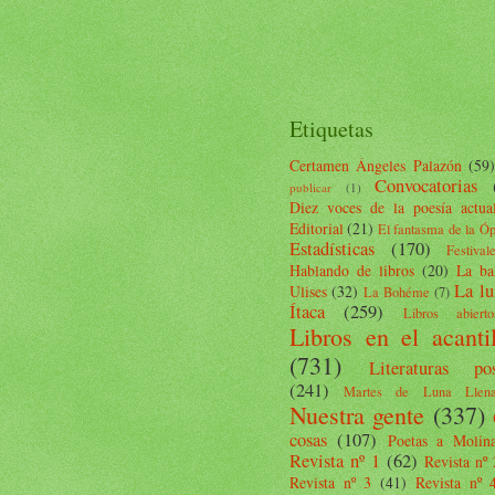
Etiquetas
Certamen Ángeles Palazón
(59)
Convocatorias
publicar
(1)
Diez voces de la poesía actua
Editorial
(21)
El fantasma de la Ó
Estadísticas
(170)
Festival
Hablando de libros
(20)
La ba
La lu
Ulises
(32)
La Bohéme
(7)
Ítaca
(259)
Libros abierto
Libros en el acanti
(731)
Literaturas pos
(241)
Martes de Luna Llen
Nuestra gente
(337)
cosas
(107)
Poetas a Molin
Revista nº 1
(62)
Revista nº 
Revista nº 3
(41)
Revista nº 