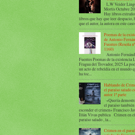
L.W Veider Ling
Mortis Octubre 2
Hay libros extraño
libros que hay que leer despacio, 
que el autor, la autora en este caso,
Poemas de la exist
de Antonio Ferná
Fuentes (Reseña n
1160)
Antonio Fernánd
Fuentes Poemas de la existencia 
Fragua del Trovador, 2025 La poe
un acto de rebeldía en el mundo 
ha toc...
Hablando de Crim
el paraíso salado c
autor 1ª parte
«Quería demostra
el paraíso también
esconder el crimen» Francisco Ja
Illán Vivas publica Crimen en e
paraíso salado , la...
Crimen en el paraí