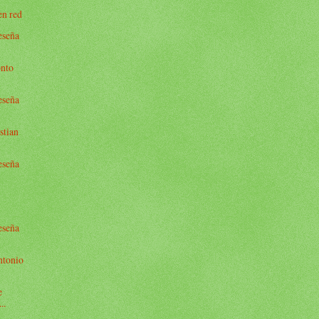
en red
reseña
onto
reseña
stian
reseña
reseña
Antonio
e
..