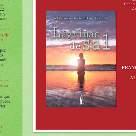
ua
022
s, y
hasta
...
es, de
ez
pez
es
pués
es
en en
on su
r que
 puede
vier
l
so
co