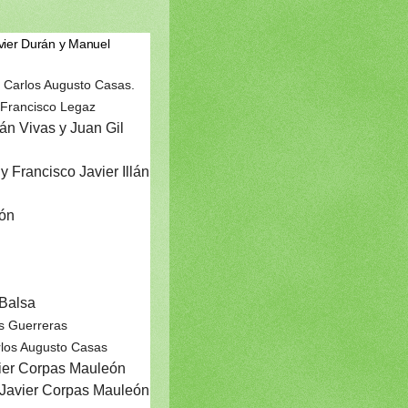
avier Durán y Manuel
Carlos Augusto Casas.
Francisco Legaz
Vivas y Juan Gil
 Francisco Javier Illán
eón
Balsa
s Guerreras
rlos Augusto Casas
r Corpas Mauleón
 Javier Corpas Mauleón