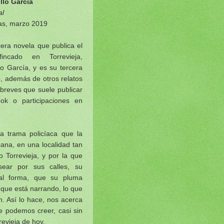
llo García
al
as, marzo 2019
cera novela que publica el
fincado en Torrevieja,
o García, y es su tercera
, además de otros relatos
reves que suele publicar
ok o participaciones en
a trama policíaca que la
ana, en una localidad tan
 Torrevieja, y por la que
ear por sus calles, su
 tal forma, que su pluma
que está narrando, lo que
n. Así lo hace, nos acerca
ue podemos creer, casi sin
revieja de hoy.