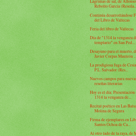
Lágrimas de sal, de Alfons
Rebollo García (Reseña..
Continúa desarrollándose F
del Libro de Vallecas
Feria del libro de Vallecas
Día de "1314 la venganza d
templario" en San Ped...
Desayuno para el muerto, d
Javier Corpas Mauleón ..
La prodigiosa fuga de Cesia
P.L. Salvador (Res...
Nuevos campos para nueva
reseñas literarias
Hoy es el día: Presentación
1314 la venganza de...
Recital poético en Las Balsa
Molina de Segura
Firma de ejemplares en Lib
Santos Ochoa de Ca...
Al otro lado de la raya, de 