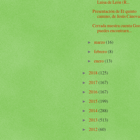
Luisa de León (R...
Presentación de El quinto
camino, de Jesús Cánova
Cerrada nuestra cuenta Goo
puedes encontrarn...
marzo
(16)
►
febrero
(8)
►
enero
(13)
►
2018
(125)
►
2017
(167)
►
2016
(167)
►
2015
(199)
►
2014
(288)
►
2013
(513)
►
2012
(60)
►