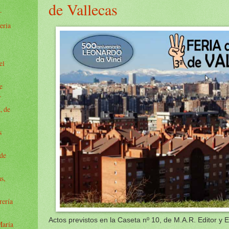
o
de Vallecas
.
eria
el
e
.
, de
s
 de
s,
rería
Actos previstos en la Caseta nº 10, de M.A.R. Editor y 
María