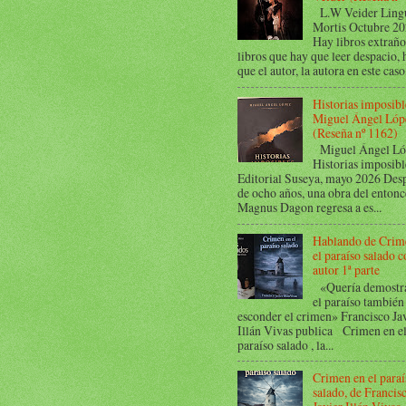
L.W Veider Ling
Mortis Octubre 2
Hay libros extraño
libros que hay que leer despacio, 
que el autor, la autora en este caso,
Historias imposibl
Miguel Ángel Lóp
(Reseña nº 1162)
Miguel Ángel Ló
Historias imposibl
Editorial Suseya, mayo 2026 Des
de ocho años, una obra del entonc
Magnus Dagon regresa a es...
Hablando de Crim
el paraíso salado c
autor 1ª parte
«Quería demostra
el paraíso también
esconder el crimen» Francisco Ja
Illán Vivas publica Crimen en e
paraíso salado , la...
Crimen en el paraí
salado, de Francis