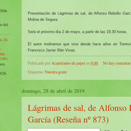
Illán
Presentación de Lágrimas de sal, de Alfonso Rebollo Garc
o
Molina de Segura.
o del
Será el próximo día 2 de mayo, a partir de las 19,30 horas.
s. El
El autor molinense que vive desde hace años en Torrev
e
Francisco Javier Illán Vivas.
lán
1146)
Publicado por
Acantilados de papel
en
9:00
No hay comentar
sos
Etiquetas:
Nuestra gente
 2026
.
domingo, 28 de abril de 2019
Lágrimas de sal, de Alfonso 
García (Reseña nº 873)