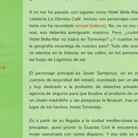
A mí me ha pasado con lugares como
Hotel Bella Ma
cafetería
La Glorieta Café
. Incluso con personajes co
tanto me ha recordado
Ismael Galiana
). No, no os voy 
real, eso deberéis averiguarlo vosotros. Pero, ¿cuán
Hotel Bella-Mar no habrá en Torrevieja? ¿Y cuántos te
la geografía veraniega de nuestro país? Todo ello acer
se adentra en la historia, en las calles, en los perso
las hojas de
Lágrimas de sal
.
s de
El personaje principal es Javier Santacruz, un ex 
cuerpos de seguridad del estado, expulsado por un al
y hoy dedicado a la profesión de detective privad
agencia de seguros para que localice el producto de u
un chalet madrileño y, las pesquisas le llevarán, tras 
lugar de los hechos, hasta Torrevieja.
Es a partir de su llegada a la ciudad mediterránea q
precipitan, pues pronto la Guardia Civil le encuentr
mujer asesinada con varios disparos. Y eso sólo es el