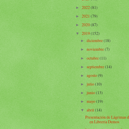
2022
(81)
►
2021
(79)
►
2020
(87)
►
2019
(152)
▼
diciembre
(18)
►
noviembre
(7)
►
octubre
(11)
►
septiembre
(14)
►
agosto
(9)
►
julio
(10)
►
junio
(13)
►
mayo
(19)
►
abril
(14)
▼
Presentación de Lágrimas d
en Librería Demos