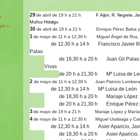
29
de abril de 19 h a 21 h
F. Aijón, R. Negrete, J
s
Muñoz Hidalgo
gle +,
30
de abril de 19 h a 21 h Enrique Pérez Balsa y 
1
de mayo de 11 h a 12,30 h Miguel Ángel de Rus, 
de 12,30 h a 14 h Francisco Javier Illán 
Palao
de 18,30 h a 20 h Juan Gil Palao y
Vivas
de 20 h a 21,30 h Mª Luisa de L
2
de mayo de 11 h a 12,30 h
Juan Patricio Lombera
de 12,30 h a 14 h Mª Luisa de León
de 18,30 h a 20 h Mariaje López
de 20 h a 21,30 h Enrique Pérez 
3
de mayo de 19 h a 21 h
Mariaje López y María
4
de mayo de 11 h a 12,30 h
Miguel Usabiaga y Ca
de 12,30 h a 14 h Asier Aparicio, Javie
de 18,30 h a 20 h Asier Aparicio,