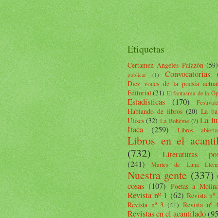
Etiquetas
Certamen Ángeles Palazón
(59)
Convocatorias
publicar
(1)
Diez voces de la poesía actua
Editorial
(21)
El fantasma de la Ó
Estadísticas
(170)
Festival
Hablando de libros
(20)
La ba
La lu
Ulises
(32)
La Bohéme
(7)
Ítaca
(259)
Libros abierto
Libros en el acanti
(732)
Literaturas pos
(241)
Martes de Luna Llen
Nuestra gente
(337)
cosas
(107)
Poetas a Molin
Revista nº 1
(62)
Revista nº 
Revista nº 3
(41)
Revista nº 
Revistas en el acantilado
(95