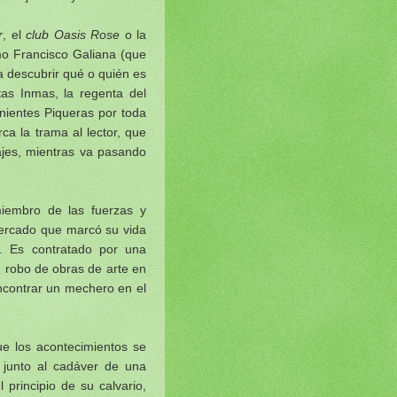
r
, el
club Oasis Rose
o la
mo Francisco Galiana (que
a descubrir qué o quién es
tas Inmas, la regenta del
nientes Piqueras por toda
ca la trama al lector, que
najes, mientras va pasando
miembro de las fuerzas y
tercado que marcó su vida
o. Es contratado por una
n robo de obras de arte en
encontrar un mechero en el
ue los acontecimientos se
a junto al cadáver de una
 principio de su calvario,