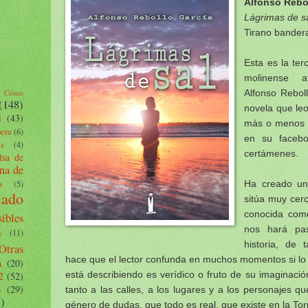
Alfonso Rebo
Lágrimas de s
Tirano bander
Esta es la ter
molinense a
Cómo
Alfonso Reboll
(148)
novela que leo
l
(43)
más o menos b
pera
(6)
en su facebo
es
(4)
certámenes.
lsa de
na de
s
(5)
Ha creado un
lado
sitúa muy cerc
conocida como
ibles
nos hará pas
a
(11)
historia, de
Otras
hace que el lector confunda en muchos momentos si lo 
a
(20)
está describiendo es verídico o fruto de su imaginació
2
(52)
4
(29)
tanto a las calles, a los lugares y a los personajes q
)
género de dudas, que todo es real, que existe en la Tor