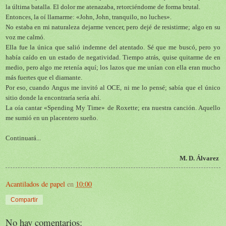
la última batalla. El dolor me atenazaba, retorciéndome de forma brutal.
Entonces, la oí llamarme: «John, John, tranquilo, no luches».
No estaba en mi naturaleza dejarme vencer, pero dejé de resistirme; algo en su
voz me calmó.
Ella fue la única que salió indemne del atentado. Sé que me buscó, pero yo
había caído en un estado de negatividad. Tiempo atrás, quise quitarme de en
medio, pero algo me retenía aquí; los lazos que me unían con ella eran mucho
más fuertes que el diamante.
Por eso, cuando Angus me invitó al OCE, ni me lo pensé; sabía que el único
sitio donde la encontraría sería ahí.
La oía cantar «Spending My Time» de Roxette; era nuestra canción. Aquello
me sumió en un placentero sueño.
Continuará...
M. D. Álvarez
Acantilados de papel
en
10:00
Compartir
No hay comentarios: