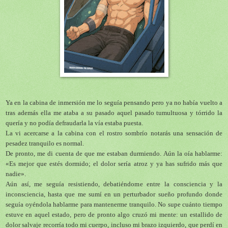
Ya en la cabina de inmersión me lo seguía pensando pero ya no había vuelto a
tras además ella me ataba a su pasado aquel pasado tumultuosa y tórrido la
quería y no podía defraudarla la vía estaba puesta.
La vi acercarse a la cabina con el rostro sombrío notarás una sensación de
pesadez tranquilo es normal.
De pronto, me di cuenta de que me estaban durmiendo. Aún la oía hablarme:
«Es mejor que estés dormido; el dolor sería atroz y ya has sufrido más que
nadie».
Aún así, me seguía resistiendo, debatiéndome entre la consciencia y la
inconsciencia, hasta que me sumí en un perturbador sueño profundo donde
seguía oyéndola hablarme para mantenerme tranquilo. No supe cuánto tiempo
estuve en aquel estado, pero de pronto algo cruzó mi mente: un estallido de
dolor salvaje recorría todo mi cuerpo, incluso mi brazo izquierdo, que perdí en