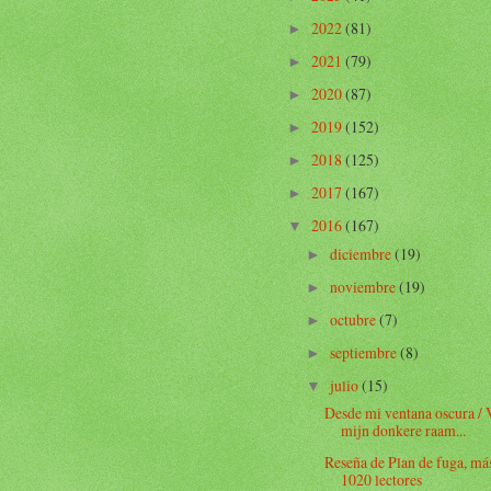
2022
(81)
►
2021
(79)
►
2020
(87)
►
2019
(152)
►
2018
(125)
►
2017
(167)
►
2016
(167)
▼
diciembre
(19)
►
noviembre
(19)
►
octubre
(7)
►
septiembre
(8)
►
julio
(15)
▼
Desde mi ventana oscura / 
mijn donkere raam...
Reseña de Plan de fuga, má
1020 lectores