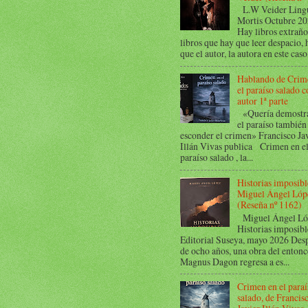
L.W Veider Ling
Mortis Octubre 2
Hay libros extraño
libros que hay que leer despacio, 
que el autor, la autora en este caso,
Hablando de Crim
el paraíso salado c
autor 1ª parte
«Quería demostra
el paraíso también
esconder el crimen» Francisco Ja
Illán Vivas publica Crimen en e
paraíso salado , la...
Historias imposibl
Miguel Ángel Lóp
(Reseña nº 1162)
Miguel Ángel Ló
Historias imposibl
Editorial Suseya, mayo 2026 Des
de ocho años, una obra del entonc
Magnus Dagon regresa a es...
Crimen en el paraí
salado, de Francis