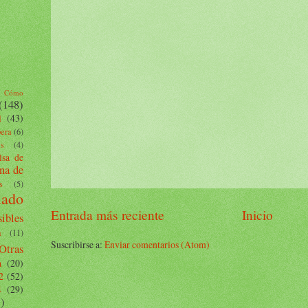
Cómo
(148)
l
(43)
pera
(6)
es
(4)
lsa de
na de
s
(5)
lado
Entrada más reciente
Inicio
ibles
a
(11)
Suscribirse a:
Enviar comentarios (Atom)
Otras
a
(20)
2
(52)
4
(29)
)