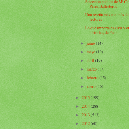
Selección poética de Mª C
Pérez Ballesteros
Una reseña más con más de
lectores
Lo que importa es vivir y o
historias, de Pedr...
junio
(14)
►
mayo
(19)
►
abril
(19)
►
marzo
(17)
►
febrero
(15)
►
enero
(15)
►
2015
(199)
►
2014
(288)
►
2013
(513)
►
2012
(60)
►