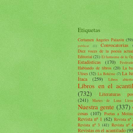
Etiquetas
Certamen Ángeles Palazón
(59)
Convocatorias
publicar
(1)
Diez voces de la poesía actua
Editorial
(21)
El fantasma de la Ó
Estadísticas
(170)
Festival
Hablando de libros
(20)
La ba
La lu
Ulises
(32)
La Bohéme
(7)
Ítaca
(259)
Libros abierto
Libros en el acanti
(732)
Literaturas pos
(241)
Martes de Luna Llen
Nuestra gente
(337)
cosas
(107)
Poetas a Molin
Revista nº 1
(62)
Revista nº 
Revista nº 3
(41)
Revista nº 
Revistas en el acantilado
(95