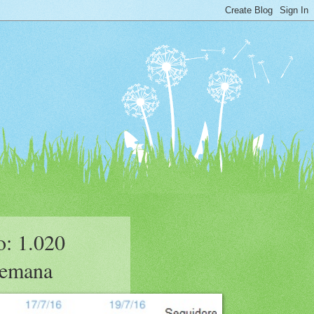
o: 1.020
 semana