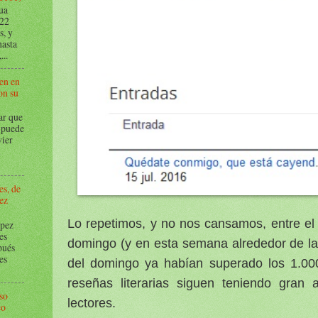
ua
022
s, y
hasta
...
en en
on su
r que
 puede
vier
l
es, de
ez
Lo repetimos, y no nos cansamos, entre el 
pez
es
domingo (y en esta semana alrededor de l
pués
es
del domingo ya habían superado los 1.000
reseñas literarias siguen teniendo gran 
so
lectores.
co