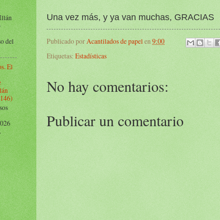
Una vez más, y ya van muchas, GRACIAS
Illán
o
o del
Publicado por
Acantilados de papel
en
9:00
Etiquetas:
Estadísticas
s. El
No hay comentarios:
e
lán
1146)
sos
Publicar un comentario
 2026
.