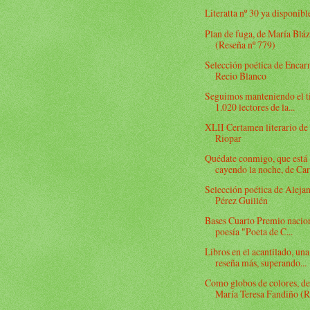
Literatta nº 30 ya disponibl
Plan de fuga, de María Blá
(Reseña nº 779)
Selección poética de Encar
Recio Blanco
Seguimos manteniendo el t
1.020 lectores de la...
XLII Certamen literario de
Riopar
Quédate conmigo, que está
cayendo la noche, de Car.
Selección poética de Aleja
Pérez Guillén
Bases Cuarto Premio nacio
poesía "Poeta de C...
Libros en el acantilado, una
reseña más, superando...
Como globos de colores, d
María Teresa Fandiño (R.