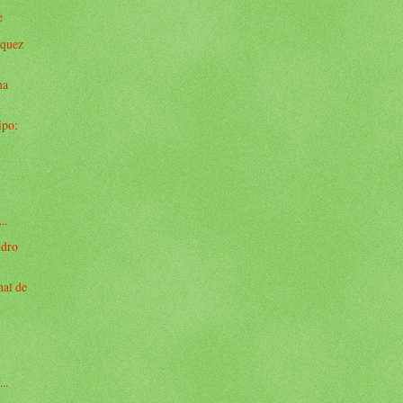
e
zquez
na
ipo:
..
ndro
nal de
e
..