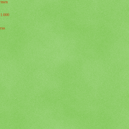
armen
 1.000
tras